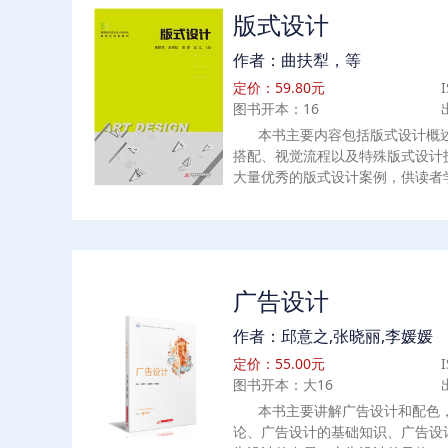
（4）纸箱内附件结构（5）纸箱尺
版式设计
型与结构设计（1）纸袋容器（2）
（4）蜂窝纸制品（5）纸浆模塑制
作者：曲扶犁，等
要素6、纸包装容器的制造工艺7
定价：59.80元
计适合各类高等教育本科院校的包
图书开本：16
包装类专业学生、包装设计与制造
事包装设计与包装工艺制造方面研
本书主要内容包括版式设计概
习。
搭配、视觉流程以及特殊版式设计
大量优秀的版式设计案例，供读者
等院校艺术设计类专业的教材，也
考工具书。
广告设计
作者：邱意之,张晓丽,李媛媛
定价：55.00元
图书开本：大16
本书主要讲解广告设计和配色
论、广告设计的基础知识、广告设