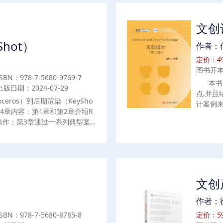
文创
Shot）
作者：
定价：49
图书开本
ISBN：978-7-5680-9769-7
本书
出版日期：2024-07-29
点,并
eros）到后期渲染（KeySho
计案例来
4章内容：第1章和第2章介绍R
和基本流
基础操作；第3章通过一系列典型案
存在的
制作不同类型的3D产品模型；第4
价值。同
演示如何将Rhinoceros中创
行分析,
高质量的渲染输出。本书有助于读
读者以
操作和高级建模技巧，并学会利用K
文创
作者：
ISBN：978-7-5680-8785-8
定价：59