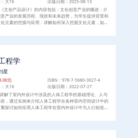
：大16
出版日期：2025-08-13
《文创产品设计》的内容包括：文化创意产业的概述：介
创意产业的发展历程、现状和未来趋势，为学生提供背景和
文化元素的挖掘与应用：讲解如何深入挖掘文化元素，如历
统、习俗、地域文化等，将其应用于产品设计中。文创产品
原则和方法：介绍文创产品设计的基本原则和方法，如创意
生成、审美的形成、功能的实现等，为学生提供实践指导。
创产品设计案例分析：通过分析优秀的文创产品设计案例，
馆周边商品、文化衍生品等，让学生深入了解文创产品设计
工程学
方法和技巧。非遗文创产品设计：介绍非遗文创产品设计的
重要性，如突出文化特色与民族特色、强调手工艺和文化技
刘星
现可持续发展的理念等，为学生提供非遗文化传承和发展的
.00元
ISBN：978-7-5680-3027-4
方法。案例分析与实践操作：通过具体案例分析和实践操
：大16
出版日期：2022-07-27
学生深入了解文创产品设计的实践方法和技巧，提高学生的
力和创新能力。
讲解了室内外设计中涉及的人体工程学的基础理论、人与
内容，通过实例来介绍人体工程学在各种室内空间设计中的
着重探讨如何应用人体工程学在室内外设计中为人们创造经
适、安全、卫生的环境。全书共分为八章，每章均包含章节
本章小结及思考与练习，让读者更好地掌握所学知识。