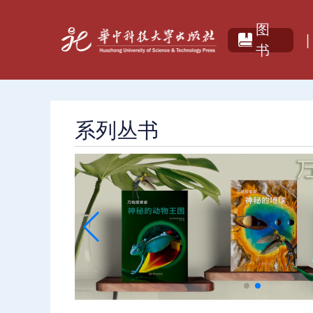
图
|
书
系列丛书