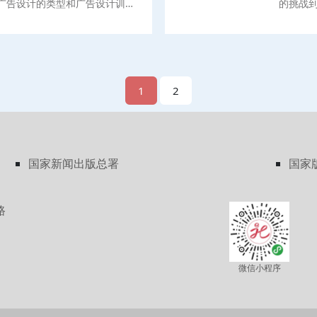
广告设计的类型和广告设计训练
的挑战
、案例精彩，全书使用了“手把
设计，
等特色模块，并结合了大量国内外
丰富的
潮、流行的广告设计、包装设
读者思
有理论分析又有易懂的思路扩
老龄化
社区工
1
2
与职业
社会学
团同步
国家新闻出版总署
国家
路
微信小程序