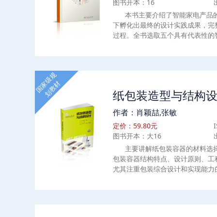
图书开本：16
本书主要介绍了智能家电产品
下孵化出最终的设计实践成果，完
过程。全书选取五个具有代表性的
杀菌器、多功能吹风机、家用空调
体案例，从用户需求的角度分析了
应该解决的实际问题，提出了创新
国家级规
为高等学校产品设计、工业设计等
划教材
教学参考书，对毕业生进行论文撰
纸包装造型与结构
域的从业人员及爱好者来说也是很
作者：肖颖喆,张敏
定价：59.80元
图书开本：大16
主要讲解纸包装容器的材料选
包装容器结构特点、设计原则、工
尤其注重包装综合设计和实现能力
下：1、纸包装概论2、纸盒容器的
（2）粘贴固定纸盒（3）其他新型
结构（5）纸盒结构与尺寸计算3
（1）标准瓦楞纸箱（2）非标准瓦