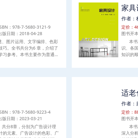
寸设计4、其他纸包装容器的造
家具
纸杯与纸碗容器（3）纸罐容器
品5、纸包装结构设计中的人因
作者：
、纸包装容器结构的计算机辅助设
ISBN：978-7-5680-3121-9
定价：46
装工程专业学生、职业技术学院
出版日期：2018-04-28
图书开本
领域各企业设计人员、有志于从
究与创新开发的自由职业者学
述、图片运用、文字编排、色彩
本书
技巧。全书共分为6 章，介绍了
识、各
学习参考。本书主要作为普通高
知识的
可以作为版式设计从业人员的参
具设计有
优秀的家
点，适
及制造
适老
作者：
ISBN：978-7-5680-9223-4
定价：88
出版日期：2023-03-21
图书开本
，共分8章，分别为广告设计理
本书
计的元素、广告设计的色彩、广
深入分