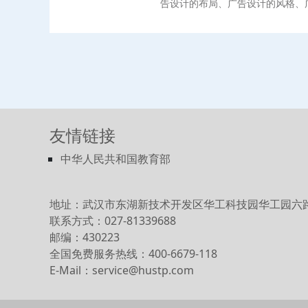
告设计的布局、广告设计的风格、
营。本书内容安排合理，理论扎实
手教你”“小妙招”“优秀作品赏析”
优秀的案例和作品赏析，且均为新
计、创意设计、影视设计作品，既
展，非常值得读者借鉴和学习。
友情链接
中华人民共和国教育部
地址：武汉市东湖新技术开发区华工科技园华工园六
联系方式：027-81339688
邮编：430223
全国免费服务热线：400-6679-118
E-Mail：service@hustp.com