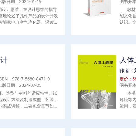
出版日期：2024-01-19
图书开本
的设计思维，在设计思维的指导
教材
整地论述了几件产品的设计开发
绍文化
智能家电（空气净化器、深紫外
认识。
、家用智能灭火机器人）作为具
史、传
智能家电产品在具体设计过程中
设计的
性的设计实践结果。本书可以作
概念的
专业的本（专）科生、研究生的
具体文
写具有很好的指导意义，对该领
如博物
设计
人体
好的学习资料。
的实践
特点和
作者：
艺、体
ISBN：978-7-5680-8471-0
定价：58
思路和
出版日期：2024-07-25
图书开本
作，让
实践能
择、造型与材料的适应特性、纸
本书
程设计方法及制造成型工艺等，
环境等
的实战讲解，主要包含章节如
运用，
造型与结构设计（1）折叠纸盒
济、舒
结构纸盒（4）纸盒包装功能性
导读、
、纸箱容器的造型与结构设计
楞纸箱（3）特殊纸箱容器