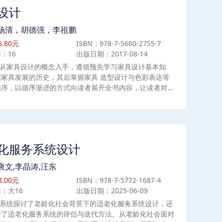
设计
杨清，胡德强，李祖鹏
.80元
ISBN：978-7-5680-2755-7
：16
出版日期：2017-08-14
从家具设计的概念入手，遵循预先学习家具设计基本知
国家具发展的历史，其后掌握家具 造型设计与色彩表达等
顺序，以循序渐进的方式向读者展开全书内容，让读者对家
全新的 认识。全书分为 6 章，理论知识丰富，内含大量
具设计案例。此外，还另设“小贴士”部分，补 充学习要
合普通高等院校艺术设计专业教学使用，同时也是家具设计
人员的必备参考读物。
化服务系统设计
唐文,李晶涛,汪东
.00元
ISBN：978-7-5772-1687-4
：大16
出版日期：2025-06-09
系统探讨了老龄化社会背景下的适老化服务系统设计，还
析了适老化服务系统的评估与迭代方法。从老龄化社会面对