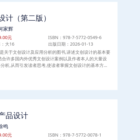
设计（第二版）
何家辉
.00元
ISBN：978-7-5772-0549-6
：大16
出版日期：2026-01-13
是关于文创设计及应用分析的图书,讲述文创设计的基本要
且结合许多国内外优秀文创设计案例以及作者本人的大量设
分析,从而引发读者思考,使读者掌握文创设计的基本方法
程,引导读者理解文创的定义,并了解文创设计在当前社会
意义,明确文创设计在市场上的地位及文创活动带来的市场
时,本书从市场的角度出发,对文创的性质、用途、作用进
运用实例,由浅入深,层层分析,充分调动读者的学习兴趣,为
后的文创设计项目实践打下坚实的理论基础。
产品设计
徐鸣
.00元
ISBN：978-7-5772-0078-1