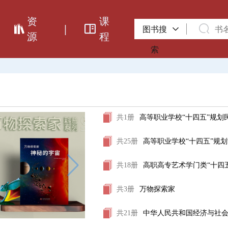
资
课
|
图书搜
源
程
索
共1册
高等职业学校“十四五”规划
共25册
高等职业学校“十四五”规
共18册
高职高专艺术学门类“十四
共3册
万物探索家
共21册
中华人民共和国经济与社会发展