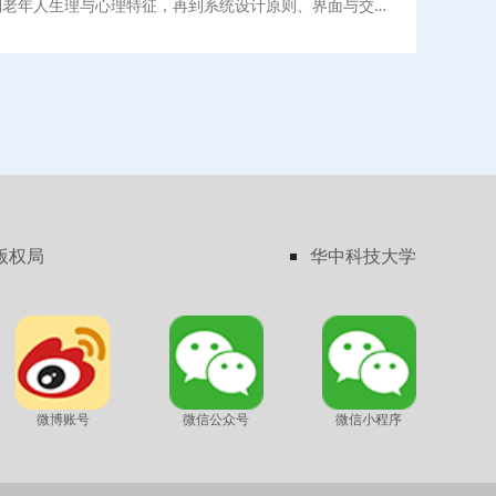
到老年人生理与心理特征，再到系统设计原则、界面与交互
本书内容层层递进，并融入智能技术的最新应用。本书通过
案例研究与未来展望，不仅提供了实用的设计指导，更引领
考如何构建更加智能、便捷的适老化服务系统，以应对社会
的挑战。本书适合学术研究者、行业从业人员、公益组织与
作者使用，也可作为研究生、本科生、高职大专、继续教育
培训层次的老年学、建筑学、设计、护理、生物医学工程、
、公共管理等专业的教材。本书英文版由施普林格·自然集
出版发行。
版权局
华中科技大学
微博账号
微信公众号
微信小程序