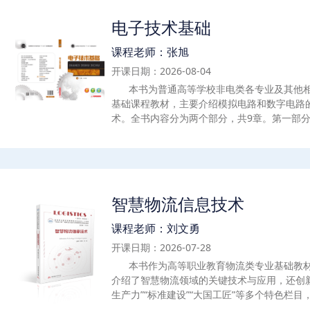
电子技术基础
课程老师：张旭
开课日期：2026-08-04
本书为普通高等学校非电类各专业及其他
基础课程教材，主要介绍模拟电路和数字电路
术。全书内容分为两个部分，共9章。第一部
包括第1~5章，内容包括半导体器件之二极管
管、集成运算放大电路、波形产生电路和放大
部分为数字电路，包括第6~9章，内容包括数
辑电路、时序逻辑电路、数/模与模/数转换电
有附录，内容包括半导体分立器件命名方法、
智慧物流信息技术
常见芯片引脚图。本书注重基本概念、基本原
绍，力求叙述简明扼要、通俗易懂，图形符号
课程老师：刘文勇
后附有习题，便于检测学习效果。本书可以作
开课日期：2026-07-28
类各专业及其他相近专业的电子技术基础课程
程技术人员参考使用。
本书作为高等职业教育物流类专业基础教
介绍了智慧物流领域的关键技术与应用，还创
生产力”“标准建设”“大国工匠”等多个特色栏
出新，文字上删繁就简，体现与时俱进的新面