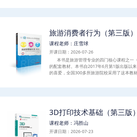
块，从物流信息技术的基础理论出发，逐步深
技术体系。模块一概述了物流信息技术的基本
来趋势；模块二阐述了常见的物流信息采集及
网的融合应用；模块三介绍了不同全球卫星导航
旅游消费者行为（第三版
中的应用；模块四讲解了物流信息交换与传输
块五探讨了云计算、大数据、人工智能、区块
课程老师：庄雪球
技术在智慧物流中的创新应用，为学生了解物
提供了理论支撑与应用指导。
开课日期：2026-07-26
本书是旅游管理专业的四门核心课程之一
的配套教材。本书自2017年6月第1版出版以
的喜爱，全国300多所旅游院校采用了这本教
多院校专业教师的热情反馈。基于此，我们在第
上进行了进一步优化，引入了“问题导向—理论
入”的“三导教学法”，即教师在导出每一个理
实问题引起听众兴趣和思考，然后导出理论回
教学过程中导入相关案例引发讨论。本书分为
3D打印技术基础（第三版
容，分别为：①旅游消费者行为学的基本问题
分内容在本书的第一章、第二章进行了讨论，
课程老师：冯胜山
消费与旅游消费者、旅游消费者行为等基本概
旅游消费者行为学的理论来源和研究方法、旅
开课日期：2026-07-23
历史与发展等做了概括性、总体性的介绍。②