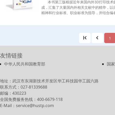
本书第三版根据近年来国内外3D打印技术
游消费者行为的影响。这部分内容在本书的第
成，汇集了大量国内外相关文献中的精华，以
章、第六章和第七章进行了讨论，通过解释动
精神和行业标准、职业标准为指导，并结合编者
度以及个性等内在心理因素，分析这些因素对
技术的研究和实践成果，以3D打印技术的应用
响。③外部环境因素对旅游消费者行为的影响
流3D打印技术（包括SLA、FDM、SLS、SLM
除受到个人心理因素的影响以外，还受到诸多
统地阐述了3D打印技术的成形原理、成形材料
部分内容在本书的第八章、第九章和第十章进
件后处理及最新的应用进展。本书第一版为全国
社会群体、社会文化、营销组合因素对旅游消
1
印领域人才培养“十三五”规划教材，于2017年
④旅游消费者的旅游决策过程。这部分内容包
技术的发展和读者的使用需求，2021年修订
策、第十二章旅游体验以及第十三章旅游消费
第三版可作为高等职业教育制造工程类、材料
旅游消费者行为比较。这部分内容在本书的第
友情链接
专业的学习教材和教学参考书，也可作为本科
对跨年龄、跨性别和跨文化下的旅游消费者行
材，同时可供从事3D打印技术领域研究、开发
中华人民共和国教育部
国家
程技术人员学习参考。
地址：武汉市东湖新技术开发区华工科技园华工园六路
联系方式：027-81339688
邮编：430223
全国免费服务热线：400-6679-118
E-Mail：service@hustp.com