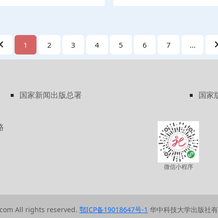
、装备、节能管理，生鲜食品电
在于以
冷链物流标准化、信息化等方面
作中的
，并配有同步案例与思考题，具
审计案
理论与实践相结合，宏观管理与
计课程
1
2
3
4
5
6
7
...
创新相结合，基本概念与实际案
尤其注
业人才、面向高等院校相关专业
财务会
也可供冷链物流行业、企业与政
试《审
企业管
国家新闻出版总署
国家
路
微信小程序
com All rights reserved.
鄂ICP备19018647号-1
华中科技大学出版社有