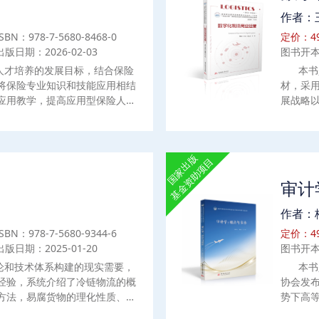
程的教材,企业管理人员和希望
院校会
作者：
本书作为学习资料。
员和希
ISBN：978-7-5680-8468-0
定价：49
出版日期：2026-02-03
图书开本
人才培养的发展目标，结合保险
本书
将保险专业知识和技能应用相结
材，采用
应用教学，提高应用型保险人才
展战略
分为12章，第一部分介绍保险基
养的新
险制度、保险合同、保险的基本
程。本
场与监管，包括保险市场、保险
字化物
国家出版
；第三部分介绍保险实务与应
数字化
基金资助项目
保险等内容；第四部分介绍社会
流客户
）
审计
具体教学内容外，还附有导入案
通俗易
接、案例分析，并根据近年保险
教材和
作者：
展，挑选了与课堂教学高度契合
书
ISBN：978-7-5680-9344-6
定价：49
进行自学和巩固。本书既可作为
出版日期：2025-01-20
图书开本
书，也可作为保险相关从业人士
趣广大读者的知识读本。
论和技术体系构建的现实需要，
本书
经验，系统介绍了冷链物流的概
协会发
方法，易腐货物的理化性质、腐
势下高
链加工与流通，冷链物流中心的
果、总