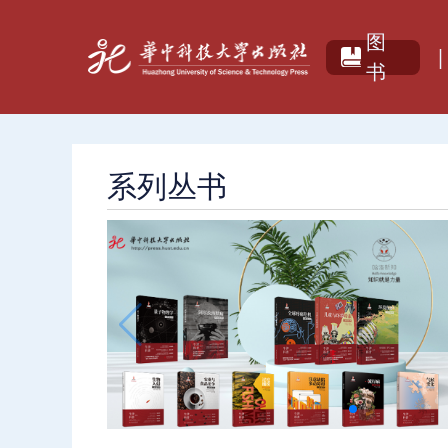
图
|
书
系列丛书