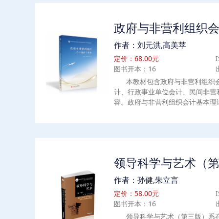
政府与非营利组织
作者：刘元洪,高美苹
定价：68.00元
图书开本：16
本教材包含政府与非营利组织
计、行政事业单位会计、民间非营
容。政府与非营利组织会计基本理
征，政府与非营利组织会计的最新
要求、会计要素等，系统呈现政府
果。财政总预算会计系统介绍财政
产、收入和支出的确认、计量以及
新的《政府会计准则》和《政府会
领导科学与艺术（
位会计资产、负债、净资产、收入
和预算结余的确认、计量、报告。
作者：孙健,朱立言
间非营利组织资产、负债、净资产
定价：58.00元
报告。
图书开本：16
领导科学与艺术（第三版）系