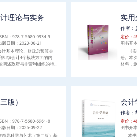
会计理论与实务
实用
作者：
ISBN：978-7-5680-9934-9
定价：48
出版日期：2023-08-21
图书开本
会计基本理论、财政总预算会
《实
利组织会计4个模块方面的内
册。本
论阐述政府与非营利组织的特
材料，
发展、基本假设、会计信息质量
社网络
与非营利组织会计的最新理论成
常见错
总预算会计资产、负债、净资
好的学
报告。行政事业单位会计结合最
计制度》，系统介绍行政事业单
第三版）
会计
、费用以及预算收入、预算支出
民间非营利组织会计系统介绍民
作者：
、收入和费用的确认、计量以及
ISBN：978-7-5680-6961-8
定价：48
出版日期：2025-09-22
图书开本
在领导科学与艺术（第二版）基
本书