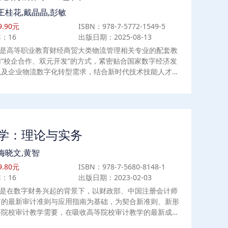
计学、财务管理等专业会计学基础课程的教材，企业管理人
王桂花,戴晶晶,彭敏
望了解会计学基础知识的人员也可以本书作为学习资料。
.90元
ISBN：978-7-5772-1549-5
：16
出版日期：2025-08-13
是高等职业教育财经商贸大类物流管理相关专业的配套教
“校企合作、双元开发”的方式，紧密贴合国家数字经济发
以及企业物流数字化转型需求，结合新时代技术技能人才培
要求，将课程思政、数字素养融入知识和技能培养的全过
书共分为八个项目，内容包括数字化物流商业运营认知、数
流业务运营、企业物流数字化运营、物流企业数字化运营、
国际物流运营、数字化物流运营平台构建与应用、数字化物
管理、数字化物流组织与控制。本书内容新颖，深入浅出，
学：理论与实务
懂，突出能力培养，可作为高职院校财经商贸类专业师生的
参考用书，也可作为物流相关从业人员的培训教材或参考
梅晓文,黄智
。
.80元
ISBN：978-7-5680-8148-1
：16
出版日期：2023-02-03
是在数字财务兴起的背景下，以财政部、中国注册会计师
布的最新审计准则与应用指南为基础，为契合新准则、新形
等院校审计教学需要，在吸收高等院校审计教学的最新成
结高等院校审计教学经验的基础上编写而成的。本书的特点