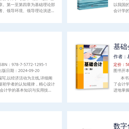
章。第一至第四章为基础理论部
以我国
者、领导环境、领导理论演进、
会计学
科学与艺术的基本范畴；第五至
计账户
导用人、领导沟通、领导艺术与
簿、财
的基本问题；第十和第十一章介
套练习
相关知识与理论。本书修订是集
合，教
学、华中师范大学、云南财经大
行会计
）
基础
学的资深教师撰写。
别岗位
业学生
作者：
ISBN：978-7-5772-1295-1
定价：58
出版日期：2024-09-20
图书开本
写,以经济活动为主线,详细阐
本书
据初学者的认知规律，精心设计
了会计
握会计学的基本知识与实用技
进地掌
计对象、会计要素与会计等式,会计
论,会
动的会计处理,投资活动的会计
记账，
所得税的会计处理,财产清查,财务
计处理
ython在会计中的运用,会计实
环（上
案例融入正文,大部分章末附有
Exce
数字
析。本书可作为高等院校会计
动案例