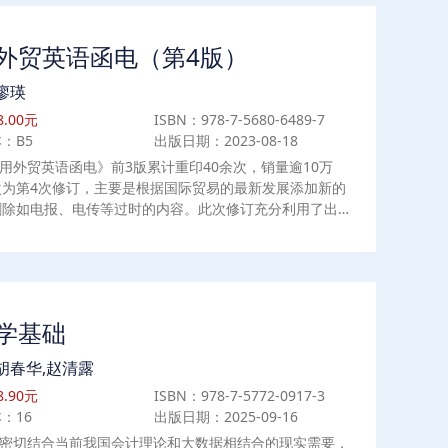
外贸英语函电（第4版）
廖瑛
.00元
ISBN：978-7-5680-6489-7
：B5
出版日期：2023-08-18
用外贸英语函电》前3版累计重印40余次，销量逾10万
次为第4次修订，主要是根据国际贸易的最新发展添加新的
删除如电报、电传等过时的内容。此次修订充分利用了出版
平台的优势，将本书的配套辅导材料——译文、练习答案、
误辨析等，用二维码的形式植入教材，相信能为读者带来更
习体验。
学基础
胡春华,赵清露
.90元
ISBN：978-7-5772-0917-3
：16
出版日期：2025-09-16
密切结合当前我国会计理论和大数据相结合的现实需要，