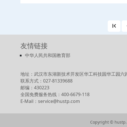
规划与冷库设计，冷链物流的方式
子商务与销售过程中的物流管理，
的基本概念、基本原理和基本技术
有较高的实用价值。本书的特点是
微观操作相结合，经典知识与研究
例相结合，可作为培养冷链物流专
的学生及研究人员的教学参考书，
友情链接
府部门管理人员参考。
中华人民共和国教育部
地址：武汉市东湖新技术开发区华工科技园华工园六
联系方式：027-81339688
邮编：430223
全国免费服务热线：400-6679-118
E-Mail：service@hustp.com
Copyright © hustp.