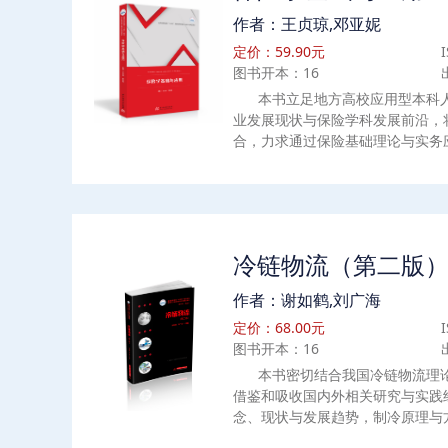
学、财务管理等专业会计学基础课
作者：王贞琼,邓亚妮
了解会计学基础知识的人员也可以
定价：59.90元
图书开本：16
本书立足地方高校应用型本科
业发展现状与保险学科发展前沿，
合，力求通过保险基础理论与实务
实践能力和综合决策能力。全书共
础理论，包括风险与风险管理、保
原则等内容；第二部分介绍保险市
经营、保险投资、保险监管等内容
用，包括财产保险、人身保险、再
冷链物流（第二版
保险相关内容。本书除以上各章节
例、学习目标和学习重点、知识链
作者：谢如鹤,刘广海
政策法规的变化和保险行业的新发
定价：68.00元
的拓展资源和在线答题，方便读者
图书开本：16
高等院校经济管理类学生的教学用
的参考书目，还可作为对保险感兴
本书密切结合我国冷链物流理
借鉴和吸收国内外相关研究与实践
念、现状与发展趋势，制冷原理与
败变质及控制原理，生鲜食品的冷