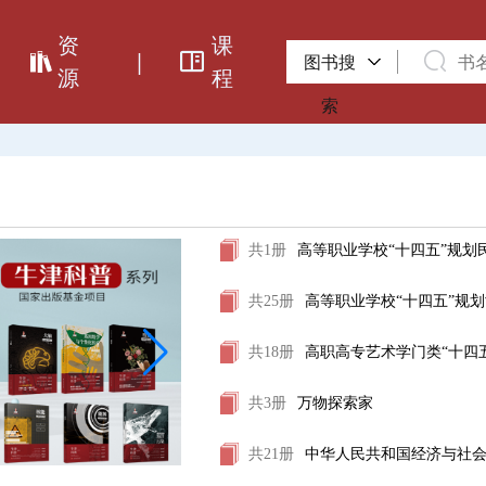
资
课
|
图书搜
源
程
索
共1册
高等职业学校“十四五”规划
共25册
高等职业学校“十四五”规
共18册
高职高专艺术学门类“十四
共3册
万物探索家
共21册
中华人民共和国经济与社会发展