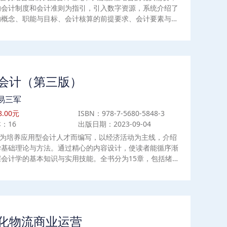
的会计制度和会计准则为指引，引入数字资源，系统介绍了
的概念、职能与目标、会计核算的前提要求、会计要素与会
、借贷记账法及其在工业企业中的应用、会计凭证、会计账
产清查及会计报告的编制。书中每章章末提供了思考题及配
题，具有较高的实用价值。本书理论知识与相关案例相结
学与实战演练相结合，且编写体例科学，便于学生更好地进
知识的融会贯通，在掌握会计理论知识的过程中也能及时甄
会计（第三版）
风险，严守会计职业道德。本书可供高校或专科院校相关专
学习、参考，也可为专业人士提供借鉴和参考。
易三军
.00元
ISBN：978-7-5680-5848-3
：16
出版日期：2023-09-04
为培养应用型会计人才而编写，以经济活动为主线，介绍
学基础理论与方法。通过精心的内容设计，使读者能循序渐
握会计学的基本知识与实用技能。全书分为15章，包括绪
计对象、会计要素与会计等式，会计科目、会计账户与复式
筹资活动的会计处理，投资活动的会计处理，经营活动的会
，利润与所得税的会计处理，财产清查，财务报告，会计循
），会计循环（下），会计规范与会计机构，会计电算化，
l在会计中的运用，会计实务。每章开始有学习目标，并以生
化物流商业运营
导入正文，章末附有小结、思考与练习题。本书可作为高等