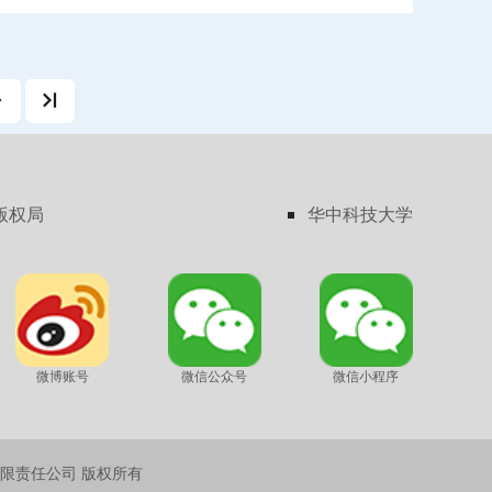
言简意赅的语言解释晦涩难懂的审计理论，重点关注实务操
准确应用。本书分为审计基本理论、理论应用及航空制造业
例三大部分，三个部分层层递进，把风险导向意识贯穿于审
教学的全过程，帮助学生掌握审计的基本理论和基本技能，
重培养学生的审计思维。本书可以作为高等院校应用型本科
计类专业教材，也可以作为备考中国注册会计师执业资格考
计》科目的复习指导书，同样可以作为审计工作人员和其他
理人员的学习参考书。
版权局
华中科技大学
微博账号
微信公众号
微信小程序
限责任公司 版权所有