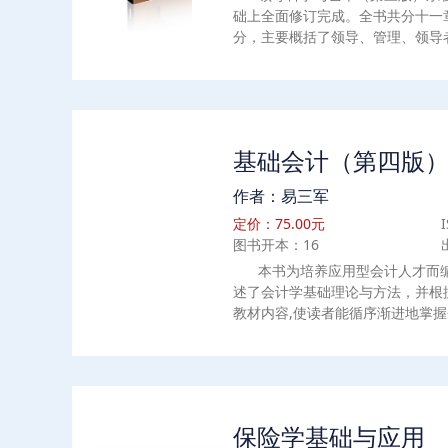
础上全面修订完成。全书共分十一
分，主要概括了领导、管理、领导
领导理论和实践的最新趋势等领导
第九章分专题介绍了领导决策、领
领导方法等领导科学与艺术所涉及
绍了领导绩效评估和领导力开发的
体智慧的结晶，由来自西北师范大
基础会计（第四版
学等高校一线长期从事相关专业教
作者：易三军
定价：75.00元
图书开本：16
本书为培养应用型会计人才而编
述了会计学基础理论与方法，并根
教材内容,使读者能循序渐进地掌
能。全书分为13章,包括绪论,会
科目、会计账户与复式记账,筹资活
处理,经营活动的会计处理,利润与
报告,会计循环(上),会计循环(下),P
务。每章开始有课程思政,并将生动
保险学基础与应用
本章小结、思考与练习题、案例分