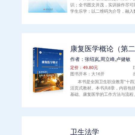
识；全书图文并茂，实训操作尽可
学生乐学；以二维码为介导，融入
康复实操视频，使教材更加符合新
求；创新性将课程内容与岗位职业
能力要求相融合，把职业技能大赛
规范融入课程，使技能教学标准化
试的运动治疗知识点、考题融入教
康复医学概论（第
作者：张绍岚,周立峰,卢健敏
定价：49.80元
图书开本：大16开
本书是全国卫生职业教育“十四
活页式教材。本书共8章，内容包
基础、康复医学的工作方法与流程
康复医学科诊疗工作规范、康复医
质认证。书中穿插大量与教学内容
学PPT、案例导入、思政园地、思
视频、在线测试等，更好地方便师
业使用。
卫生法学