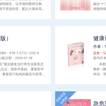
能明细化，以求做到教师乐教、
融合“十
数字资源内容，配以大量的高清
细胞和
形态实用技能型人才的培养需
概述与
能力、职业资格考证及技能大赛
助产等
中常见运动功能障碍评定、训练
、规范化；将康复治疗士资格考
材中，帮助学生复习迎考。
二版）
健康
作者：
ISBN：978-7-5772-1202-9
定价：52
出版日期：2026-07-28
图书开本
五”规划康复治疗类专业新形态
本教
括总论、残疾学基础、康复医学
教材（
、康复医疗机构的建设与管理、
评估、
学伦理和康复专业人员教育和资
的评估
相关的数字资源，各章节配以导
病历书
政课堂、知识链接、知识拓展、
诊断对
国家级规
生教学。本书适合康复治疗类专
生，也
划教材
际需要
急危