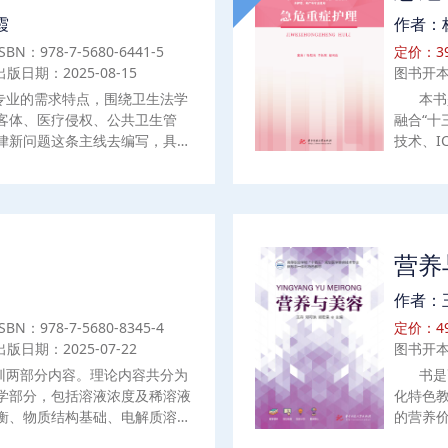
霞
作者：
ISBN：978-7-5680-6441-5
定价：39
出版日期：2025-08-15
图书开本
专业的需求特点，围绕卫生法学
本书
客体、医疗侵权、公共卫生管
融合“十
律新问题这条主线去编写，具体
技术、I
机构管理法律制度、卫生技术人
与心肺
度、医疗事故处理法律制度、药
器官功能
管理法律制度、医疗器械管理法
合护理
业病防治法律制度、食品安全法
理法律制度、精神卫生法律制
营养
理法律制度、医学发展面临的法
作者：
ISBN：978-7-5680-8345-4
定价：49
出版日期：2025-07-22
图书开本
训两部分内容。理论内容共分为
书是
学部分，包括溶液浓度及稀溶液
化特色
衡、物质结构基础、电解质溶
的营养
还原反应与电极电势及配位化合
与营养