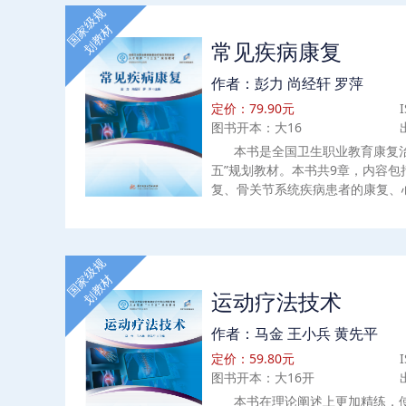
国家级规
划教材
常见疾病康复
作者：彭力 尚经轩 罗萍
定价：79.90元
图书开本：大16
本书是全国卫生职业教育康复
五”规划教材。本书共9章，内容
复、骨关节系统疾病患者的康复、
病患者的康复、儿童疾病患者的康
患者的康复、常见病症患者的康复
的数字资源，各章节配以自测题、
国家级规
用，可以更为有效地激发学生的学
划教材
疗类专业使用。
运动疗法技术
作者：马金 王小兵 黄先平
定价：59.80元
图书开本：大16开
本书在理论阐述上更加精练，