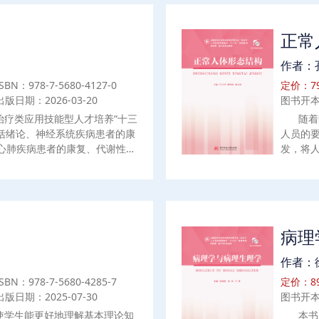
正常
作者：
ISBN：978-7-5680-4127-0
定价：79
出版日期：2026-03-20
图书开本
治疗类应用技能型人才培养“十三
随着
包括绪论、神经系统疾病患者的康
人员的
心肺疾病患者的康复、代谢性疾
发，将
复、恶性肿瘤患者的康复、烧伤
化了学
。书中穿插大量与教学内容有关
操作技
知识链接和视频以方便师生使
一章到
习热情和兴趣。本书适合康复治
操作技
病理
作者：
ISBN：978-7-5680-4285-7
定价：89
出版日期：2025-07-30
图书开本
使学生能更好地理解基本理论知
本书