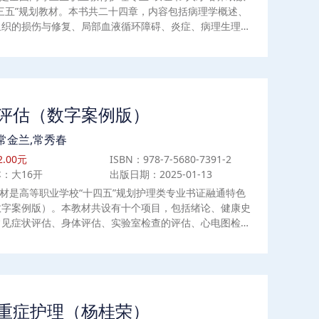
三五”规划教材。本书共二十四章，内容包括病理学概述、
组织的损伤与修复、局部血液循环障碍、炎症、病理生理学
疾病概论、酸碱平衡紊乱、发热、休克等。本书可供护理、
专业学生及医院护士等相关医护工作人员使用。
评估（数字案例版）
常金兰,常秀春
.00元
ISBN：978-7-5680-7391-2
：大16开
出版日期：2025-01-13
材是高等职业学校“十四五”规划护理类专业书证融通特色
数字案例版）。本教材共设有十个项目，包括绪论、健康史
常见症状评估、身体评估、实验室检查的评估、心电图检查
、影像学检查的评估、心理社会状况评估、护理诊断和护理
写。另外，还有两个附录，功能性健康型态主观资料与护理
照和身体评估实训指导。本教材适用于高职高专护理专业学
可作为临床护士的参考用书，满足护理教学与护理工作的实
。
重症护理（杨桂荣）