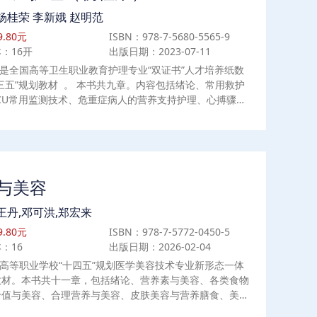
杨桂荣 李新娥 赵明范
.80元
ISBN：978-7-5680-5565-9
：16开
出版日期：2023-07-11
是全国高等卫生职业教育护理专业“双证书”人才培养纸数
三五”规划教材 。 本书共九章。内容包括绪论、常用救护
CU常用监测技术、危重症病人的营养支持护理、心搏骤停
脑复苏、环境性急症病人的救护、急性中毒病人的救护、多
障碍综合征（MODS）病人的救护、灾难救护。 本书适
、助产等专业使用。
与美容
王丹,邓可洪,郑宏来
.80元
ISBN：978-7-5772-0450-5
：16
出版日期：2026-02-04
高等职业学校“十四五”规划医学美容技术专业新形态一体
教材。本书共十一章，包括绪论、营养素与美容、各类食物
价值与美容、合理营养与美容、皮肤美容与营养膳食、美发
膳食、肥胖与营养膳食、消瘦与营养膳食、美胸与营养膳