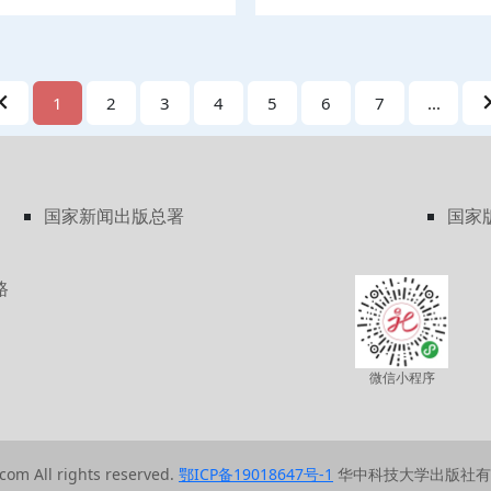
化学部分，包括有机化合物概
食、美
、酮、醌、羧酸、取代羧酸、羧
术专业
合物、杂环化合物和生物碱、萜
者自学
基酸、蛋白质和核酸知识。实训
1
2
3
4
5
6
7
...
的配制与稀释、化学反应速率和
、胶体溶液的配制和性质、熔点
取代羧酸的性质、乙酰水杨酸的
的测定、胺和酰胺、糖类、氨基
内容。实训编写力求锻炼学生基
国家新闻出版总署
国家
业课程实验打基础。
路
微信小程序
com All rights reserved.
鄂ICP备19018647号-1
华中科技大学出版社有