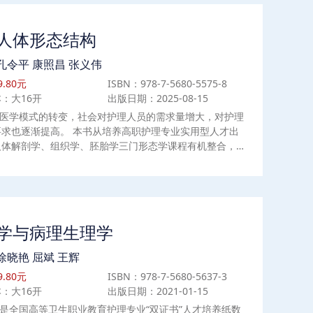
人体形态结构
孔令平 康照昌 张义伟
.80元
ISBN：978-7-5680-5575-8
：大16开
出版日期：2025-08-15
医学模式的转变，社会对护理人员的需求量增大，对护理
要求也逐渐提高。 本书从培养高职护理专业实用型人才出
人体解剖学、组织学、胚胎学三门形态学课程有机整合，淡
科意识，并结合护理专业特色，归纳了临床护理常见、常用
能所需要的形态学知识，突出实用性。 本书共十八章，第
第十一章为形态学知识，第十二章到第十八章结合护理实践
能，介绍了应用性形态学知识。
学与病理生理学
徐晓艳 屈斌 王辉
.80元
ISBN：978-7-5680-5637-3
：大16开
出版日期：2021-01-15
是全国高等卫生职业教育护理专业“双证书”人才培养纸数