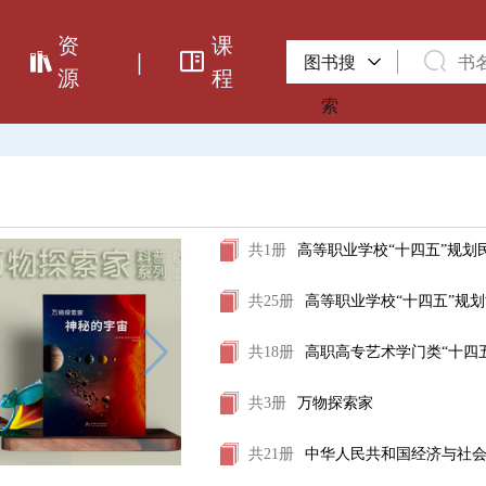
资
课
|
图书搜
源
程
索
共1册
高等职业学校“十四五”规划
共25册
高等职业学校“十四五”规
共18册
高职高专艺术学门类“十四
共3册
万物探索家
共21册
中华人民共和国经济与社会发展