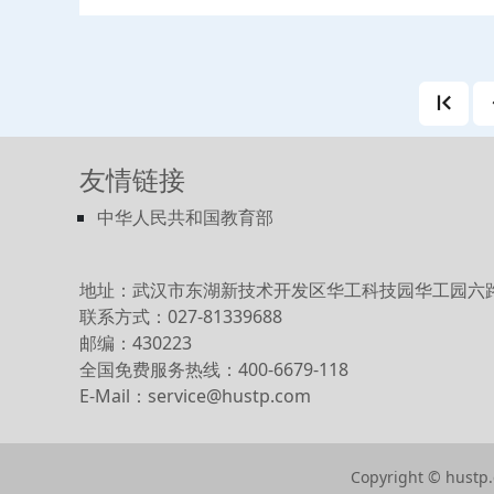
物知识；第八章至第十八章为有机
述、烃、卤代烃、醇、酚、醚、醛
酸衍生物、立体异构、含氮有机化
类和甾族化合物、糖类和脂类、氨
部分包含学生实训基础知识、溶液
化学平衡、缓冲溶液的配制和性质
的测定、醇、酚、醛、酮、羧酸和
友情链接
制备和性质、葡萄糖溶液比旋光度
酸和蛋白质的性质，共十四个实训
中华人民共和国教育部
本的化学实验操作能力，为后续专
地址：武汉市东湖新技术开发区华工科技园华工园六
联系方式：027-81339688
邮编：430223
全国免费服务热线：400-6679-118
E-Mail：service@hustp.com
Copyright © hustp.