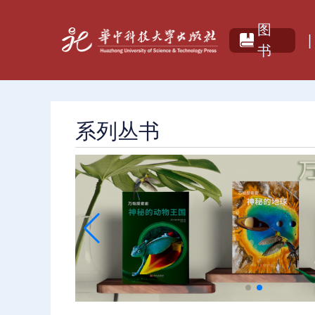
图
|
书
系列丛书